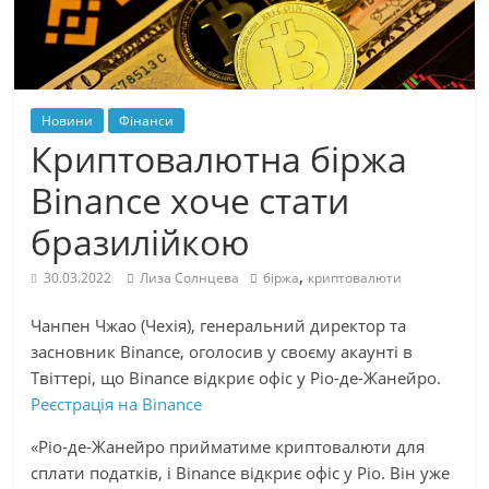
Новини
Фінанси
Криптовалютна біржа
Binance хоче стати
бразилійкою
,
30.03.2022
Лиза Солнцева
біржа
криптовалюти
Чанпен Чжао (Чехія), генеральний директор та
засновник Binance, оголосив у своєму акаунті в
Твіттері, що Binance відкриє офіс у Ріо-де-Жанейро.
Реєстрація на Binance
«Ріо-де-Жанейро прийматиме криптовалюти для
сплати податків, і Binance відкриє офіс у Ріо. Він уже