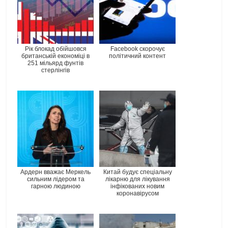
Рік блокад обійшовся
Facebook скорочує
британській економіці в
політичний контент
251 мільярд фунтів
стерлінгів
Ардерн вважає Меркель
Китай будує спеціальну
сильним лідером та
лікарню для лікування
гарною людиною
інфікованих новим
коронавірусом