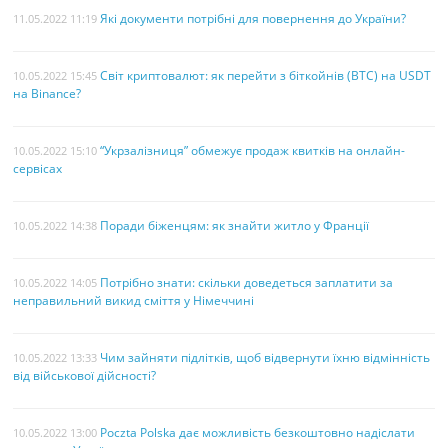
Які документи потрібні для повернення до України?
11.05.2022 11:19
Світ криптовалют: як перейти з біткойнів (BTC) на USDT
10.05.2022 15:45
на Binance?
“Укрзалізниця” обмежує продаж квитків на онлайн-
10.05.2022 15:10
сервісах
Поради біженцям: як знайти житло у Франції
10.05.2022 14:38
Потрібно знати: скільки доведеться заплатити за
10.05.2022 14:05
неправильний викид сміття у Німеччині
Чим зайняти підлітків, щоб відвернути їхню відмінність
10.05.2022 13:33
від військової дійсності?
Poczta Polska дає можливість безкоштовно надіслати
10.05.2022 13:00