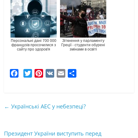
Персональні дані 700 000
Зіткнення у парламенту
французів просочилися з
Греції - студенти обурені
сайту про здоров'я
змінами в освіті
F
T
P
V
E
Ч
a
w
i
K
m
а
c
i
n
a
с
e
t
t
i
т
←
Українські АЕС у небезпеці?
b
t
e
l
к
o
e
r
а
o
r
e
Президент України виступить перед
k
s