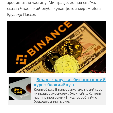
зробив свою частину. Ми працюємо над своїм», –
сказав Чжао, який опублікував фото з мером міста
Едуардо Паєсом.
Binance запускає безкоштовний
курс з блокчейну з…
Криптобіржа Binance запустила новий курс,
як працює екосистема блокчейна. Контент -
частина програми «Вчись і заробляй», є
безкоштовним і може…