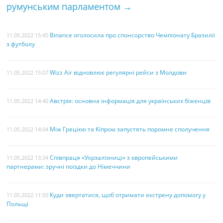
румунським парламентом
→
t
Binance оголосила про спонсорство Чемпіонату Бразилії
11.05.2022 15:45
з футболу
Wizz Air відновлює регулярні рейси з Молдови
11.05.2022 15:07
Австрія: основна інформація для українських біженців
11.05.2022 14:40
Між Грецією та Кіпром запустять поромне сполучення
11.05.2022 14:04
Співпраця «Укрзалізниці» з європейськими
11.05.2022 13:34
партнерами: зручні поїздки до Німеччини
Куди звертатися, щоб отримати екстрену допомогу у
11.05.2022 11:50
Польщі