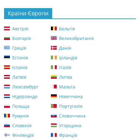
Країни Європи
Австрія
Бельгія
Болгарія
Великобританія
Греція
Данія
Естонія
Ірландія
Іспанія
Італія
Латвія
Литва
Люксембург
Мальта
Нідерланди
Німеччина
Польща
Португалія
Румунія
Словаччина
Словенія
Угорщина
Фінляндія
Франція