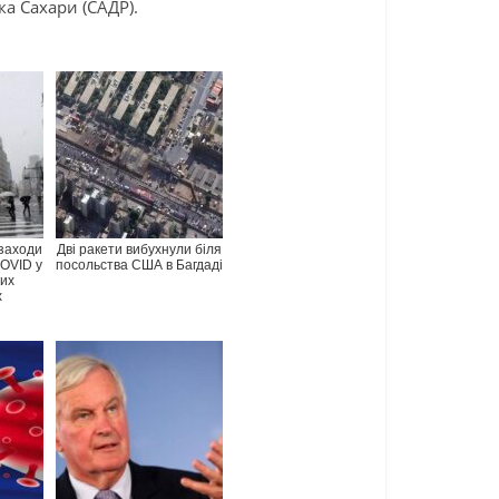
а Сахари (САДР).
заходи
Дві ракети вибухнули біля
OVID у
посольства США в Багдаді
ших
х