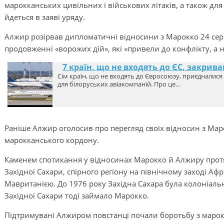
марокканських цивільних і військових літаків, а також для 
йдеться в заяві уряду.
Алжир розірвав дипломатичні відносини з Марокко 24 сер
продовженні «ворожих дій», які «привели до конфлікту, а не
7 країн, що не входять до ЄС, закри
Сім країн, що не входять до Євросоюзу, приєдналися
для білоруських авіакомпаній. Про це…
Раніше Алжир оголосив про перегляд своїх відносин з Мар
марокканського кордону.
Каменем спотикання у відносинах Марокко й Алжиру протя
Західної Сахари, спірного регіону на північному заході А
Мавританією. До 1976 року Західна Сахара була колоніаль
Західної Сахари тоді займало Марокко.
Підтримувані Алжиром повстанці почали боротьбу з марокк