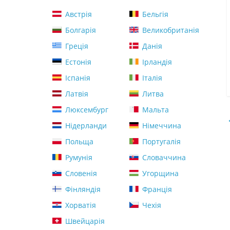
Австрія
Бельгія
Болгарія
Великобританія
Греція
Данія
Естонія
Ірландія
Іспанія
Італія
Латвія
Литва
Люксембург
Мальта
Нідерланди
Німеччина
Польща
Португалія
Румунія
Словаччина
Словенія
Угорщина
Фінляндія
Франція
Хорватія
Чехія
Швейцарія