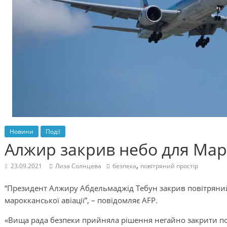
Новини
Події
Алжир закрив небо для Ма
,
23.09.2021
Лиза Солнцева
безпека
повітряний простір
“Президент Алжиру Абдельмаджід Тебун закрив повітряний п
марокканської авіації”, – повідомляє AFP.
«Вища рада безпеки прийняла рішення негайно закрити пов