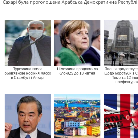
Сахарі була проголошена Арабська Демократична Республік
Туреччина ввела
Німеччина продовжила
Японія продовжує 
обов'язкове носіння масок
блокаду до 18 квітня
щодо боротьби з C
в Стамбулі і Анкарі
Токіо та 12 ін
префектура