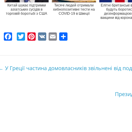
Китай шукає підтримки
Тисячі людей отримали
Елітні британські 
азіатських сусідів в
хибнопозитивні тести на
будуть боротис
торговій боротьбі з США
COVID-19 в Швеції
дезінформацією
вакцини від корона
F
T
P
V
E
Ч
a
w
i
K
m
а
c
i
n
a
с
e
t
t
i
т
←
У Греції частина домовласників звільнені від по
b
t
e
l
к
o
e
r
а
o
r
e
Презид
k
s
t