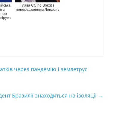
війська
Глава ЄС по Brexit з
я з
попередженням Лондону
 про
віруса
датків через пандемію і землетрус
ент Бразилії знаходиться на ізоляції
→