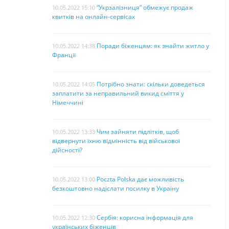
“Укрзалізниця” обмежує продаж
10.05.2022 15:10
квитків на онлайн-сервісах
Поради біженцям: як знайти житло у
10.05.2022 14:38
Франції
Потрібно знати: скільки доведеться
10.05.2022 14:05
заплатити за неправильний викид сміття у
Німеччині
Чим зайняти підлітків, щоб
10.05.2022 13:33
відвернути їхню відмінність від військової
дійсності?
Poczta Polska дає можливість
10.05.2022 13:00
безкоштовно надіслати посилку в Україну
Сербія: корисна інформація для
10.05.2022 12:30
українських біженців