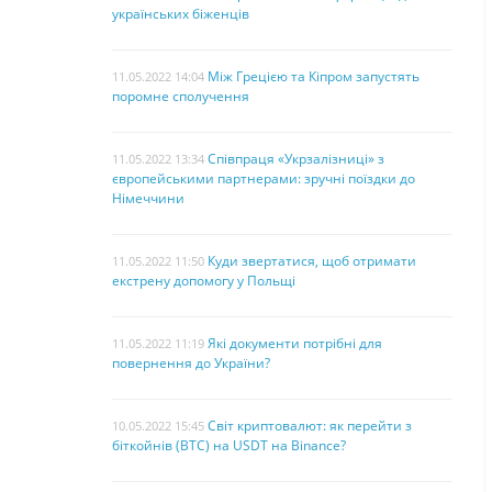
українських біженців
Між Грецією та Кіпром запустять
11.05.2022 14:04
поромне сполучення
Співпраця «Укрзалізниці» з
11.05.2022 13:34
європейськими партнерами: зручні поїздки до
Німеччини
Куди звертатися, щоб отримати
11.05.2022 11:50
екстрену допомогу у Польщі
Які документи потрібні для
11.05.2022 11:19
повернення до України?
Світ криптовалют: як перейти з
10.05.2022 15:45
біткойнів (BTC) на USDT на Binance?