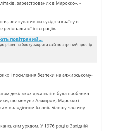
літаків, зареєстрованих в Марокко», –
пня, звинувативши сусідню країну в
 регіональної інтеграції».
вають повітряний…
 до рішення блоку закрити свій повітряний простір
окко і посилення безпеки на алжирському-
гом декількох десятиліть була проблема
фрики, що межує з Алжиром, Марокко і
ним володінням Іспанії. Більшу частину
анським урядом. У 1976 році в Західній