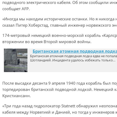
подводного электрического кабеля. Об этом сообщили ин
сообщает AFP.
«Иногда мы находим исторические останки. Но я никогда н
сказал Питер Хоберстад, главный инженер норвежского энер
174-метровый немецкий военно-морской корабль «Карлср
вторжении во время Второй мировой войны.
Британская атомная подводная лодк
Британская атомная подводная лодка едва не попал
Шотландией. Инцидента удалось избежать только…
После высадки десанта 9 апреля 1940 года корабль был п
торпедирован британской подводной лодкой. Немецкий ка
Кристиансанн.
«Три года назад гидролокатор Statnett обнаружил неопоз
кабеля между Норвегией и Данией, но тогда у инженеров