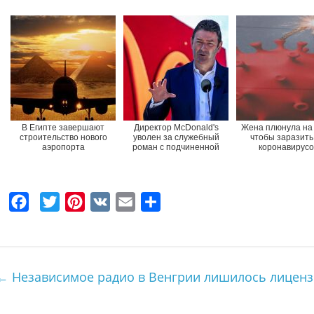
В Египте завершают
Директор McDonald's
Жена плюнула на 
строительство нового
уволен за служебный
чтобы заразить
аэропорта
роман с подчиненной
коронавирус
F
T
P
V
E
О
a
w
i
K
m
т
c
i
n
a
п
e
t
t
i
р
←
Независимое радио в Венгрии лишилось лицен
b
t
e
l
а
o
e
r
в