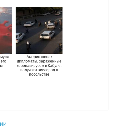
мужа,
Американские
 его
дипломаты, зараженные
ом
коронавирусом в Кабуле,
получают кислород в
посольстве
зии