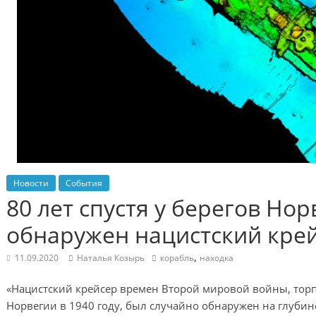
Новости
События
80 лет спустя у берегов Но
обнаружен нацистский кре
,
11.09.2020
Наталья Козырь
корабль
находка
«Нацистский крейсер времен Второй мировой войны, тор
Норвегии в 1940 году, был случайно обнаружен на глубин