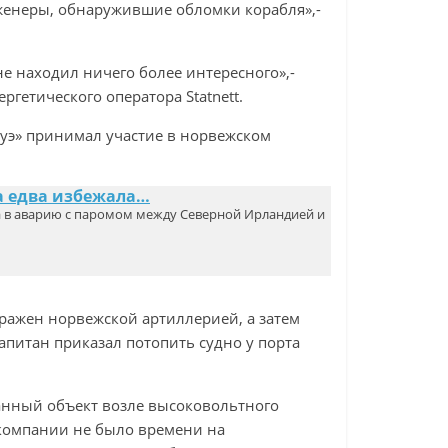
женеры, обнаружившие обломки корабля»,-
е находил ничего более интересного»,-
гетического оператора Statnett.
уэ» принимал участие в норвежском
а едва избежала…
а в аварию с паромом между Северной Ирландией и
оражен норвежской артиллерией, а затем
питан приказал потопить судно у порта
нанный объект возле высоковольтного
 компании не было времени на