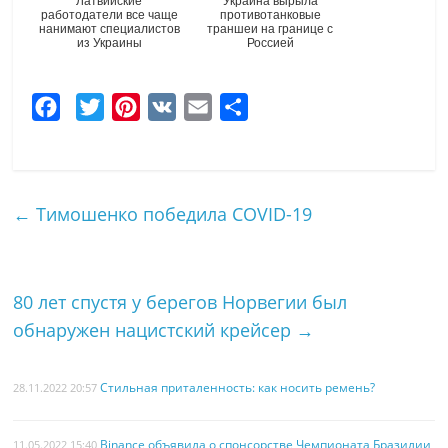
Латвийские
Украина вырыла
работодатели все чаще
противотанковые
нанимают специалистов
траншеи на границе с
из Украины
Россией
F
T
P
V
E
О
a
w
i
K
m
т
c
i
n
a
п
e
t
t
i
р
←
Тимошенко победила COVID-19
b
t
e
l
а
o
e
r
в
o
r
e
и
80 лет спустя у берегов Норвегии был
k
s
т
обнаружен нацистский крейсер
→
t
ь
Стильная приталенность: как носить ремень?
28.11.2022 20:57
Binance объявила о спонсорстве Чемпионата Бразилии
11.05.2022 15:40