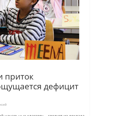
и приток
ощущается дефицит
нсий
ей начальных классов»,– следует из доклада,