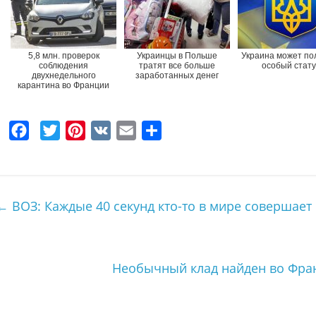
5,8 млн. проверок
Украинцы в Польше
Украина может по
соблюдения
тратят все больше
особый стату
двухнедельного
заработанных денег
карантина во Франции
F
T
P
V
E
О
a
w
i
K
m
т
c
i
n
a
п
e
t
t
i
р
←
ВОЗ: Каждые 40 секунд кто-то в мире совершает
b
t
e
l
а
o
e
r
в
o
r
e
и
Необычный клад найден во Фран
k
s
т
t
ь