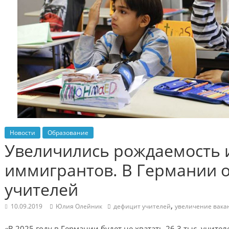
Новости
Образование
Увеличились рождаемость 
иммигрантов. В Германии 
учителей
,
10.09.2019
Юлия Олейник
дефицит учителей
увеличение вака
«В 2025 году в Германии будет не хватать 26,3 тыс. учител