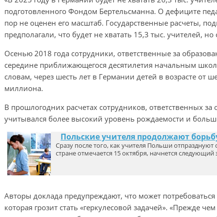
подготовленного Фондом Бертельсманна. О дефиците педа
пор не оценен его масштаб. Государственные расчеты, по
предполагали, что будет не хватать 15,3 тыс. учителей, н
Осенью 2018 года сотрудники, ответственные за образован
середине приближающегося десятилетия начальным школам
словам, через шесть лет в Германии детей в возрасте от ше
миллиона.
В прошлогодних расчетах сотрудников, ответственных за 
учитывался более высокий уровень рождаемости и больш
Польские учителя продолжают борьб
Сразу после того, как учителя Польши отпразднуют
стране отмечается 15 октября, начнется следующий
Авторы доклада предупреждают, что может потребоваться 
которая грозит стать «геркулесовой задачей». «Прежде чем