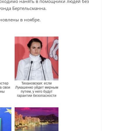
обходимо нанять в помощники людей без
Фонда Бертельсманна.
новлены в ноябре.
остер
Тихановская: если
а свои
Лукашенко уйдет мирным
ины
путем, у него будут
гарантии безопасности