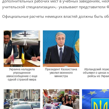
дополнительных рабочих мест в учебных заведениях, не
учительской специализации»,- указывают представители 
Официальные расчеты немецких властей должны быть об
Украина наладила
Президент Казахстана
Ирландский лоук
упрощенное
уволил военного
объявил о ценах н
авиасообщение с еще
министра
рейсы из Укра
одной страной мира