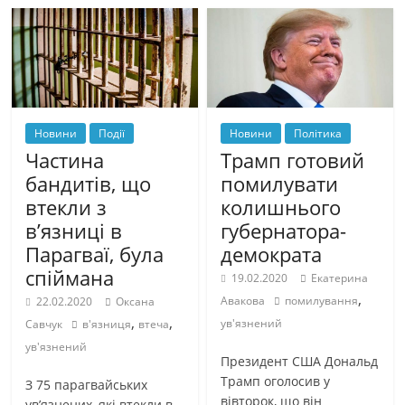
Новини
Події
Новини
Політика
Частина
Трамп готовий
бандитів, що
помилувати
втекли з
колишнього
в’язниці в
губернатора-
Парагваї, була
демократа
спіймана
19.02.2020
Екатерина
,
Авакова
помилування
22.02.2020
Оксана
,
,
ув'язнений
Савчук
в'язниця
втеча
ув'язнений
Президент США Дональд
Трамп оголосив у
З 75 парагвайських
вівторок, що він
ув’язнених, які втекли в