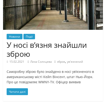
Новини
Події
У носі в’язня знайшли
зброю
,
15.02.2021
Лиза Солнцева
зброя
ув'язнений
Саморобну зброю було знайдено в носі ув’язненого в
американському місті Кейп Вінсент, штат Нью-Йорк.
Про це повідомляє WWNY-TV. Офіцер виявив
Читати далі