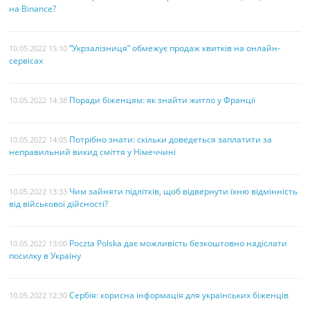
на Binance?
“Укрзалізниця” обмежує продаж квитків на онлайн-
10.05.2022 15:10
сервісах
Поради біженцям: як знайти житло у Франції
10.05.2022 14:38
Потрібно знати: скільки доведеться заплатити за
10.05.2022 14:05
неправильний викид сміття у Німеччині
Чим зайняти підлітків, щоб відвернути їхню відмінність
10.05.2022 13:33
від військової дійсності?
Poczta Polska дає можливість безкоштовно надіслати
10.05.2022 13:00
посилку в Україну
Сербія: корисна інформація для українських біженців
10.05.2022 12:30