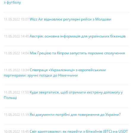
з футболу
Wizz Air відновлює регулярні рейси з Молдови
11.05.2022 15:07
Австрія: основна інформація для українських біженців
11.05.2022 14:40
Між Грецією та Кіпром запустять поромне сполучення
11.05.2022 14:04
Співпраця «Укрзалізниці» з європейськими
11.05.2022 13:34
партнерами: зручні поїздки до Німеччини
Куди звертатися, щоб отримати екстрену допомогу у
11.05.2022 11:50
Польщі
Які документи потрібні для повернення до України?
11.05.2022 11:19
Світ криптовалют: як перейти з біткойнів (BTC) на USDT
10.05.2022 15:45