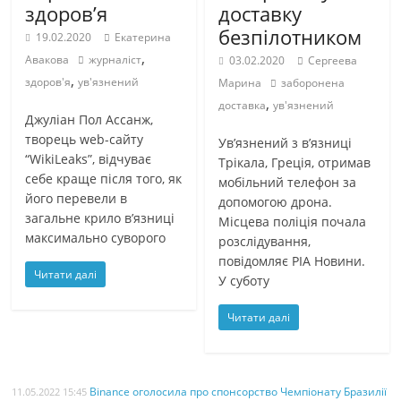
здоров’я
доставку
безпілотником
19.02.2020
Екатерина
,
Авакова
журналіст
03.02.2020
Сергеева
,
здоров'я
ув'язнений
Марина
заборонена
,
доставка
ув'язнений
Джуліан Пол Ассанж,
творець web-сайту
Ув’язнений з в’язниці
“WikiLeaks”, відчуває
Трікала, Греція, отримав
себе краще після того, як
мобільний телефон за
його перевели в
допомогою дрона.
загальне крило в’язниці
Місцева поліція почала
максимально суворого
розслідування,
повідомляє РІА Новини.
Читати далі
У суботу
Читати далі
Binance оголосила про спонсорство Чемпіонату Бразилії
11.05.2022 15:45