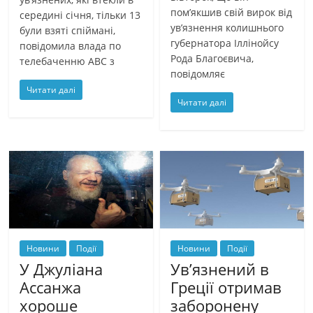
пом’якшив свій вирок від
середині січня, тільки 13
ув’язнення колишнього
були взяті спіймані,
губернатора Іллінойсу
повідомила влада по
Рода Благоєвича,
телебаченню ABC з
повідомляє
Читати далі
Читати далі
Новини
Події
Новини
Події
У Джуліана
Ув’язнений в
Ассанжа
Греції отримав
хороше
заборонену