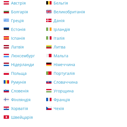
Австрія
Бельгія
Болгарія
Великобританія
Греція
Данія
Естонія
Ірландія
Іспанія
Італія
Латвія
Литва
Люксембург
Мальта
Нідерланди
Німеччина
Польща
Португалія
Румунія
Словаччина
Словенія
Угорщина
Фінляндія
Франція
Хорватія
Чехія
Швейцарія