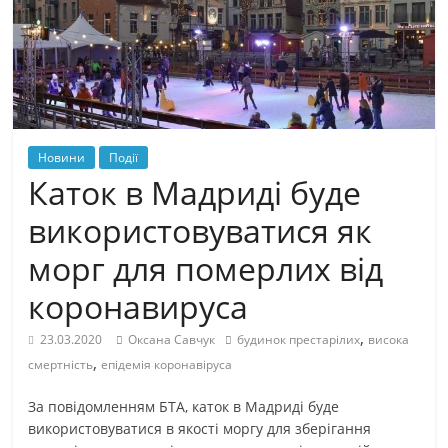
Новини
Події
Каток в Мадриді буде
використовуватися як
морг для померлих від
коронавируса
,
23.03.2020
Оксана Савчук
будинок престарілих
висока
,
смертність
епідемія коронавіруса
За повідомленням БТА, каток в Мадриді буде
використовуватися в якості моргу для зберігання