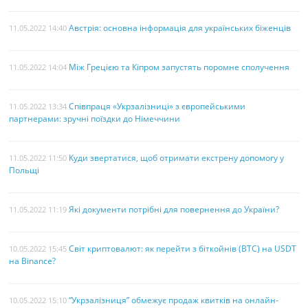
Австрія: основна інформація для українських біженців
11.05.2022 14:40
Між Грецією та Кіпром запустять поромне сполучення
11.05.2022 14:04
Співпраця «Укрзалізниці» з європейськими
11.05.2022 13:34
партнерами: зручні поїздки до Німеччини
Куди звертатися, щоб отримати екстрену допомогу у
11.05.2022 11:50
Польщі
Які документи потрібні для повернення до України?
11.05.2022 11:19
Світ криптовалют: як перейти з біткойнів (BTC) на USDT
10.05.2022 15:45
на Binance?
“Укрзалізниця” обмежує продаж квитків на онлайн-
10.05.2022 15:10