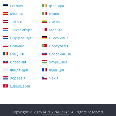
Естонія
Ірландія
Іспанія
Італія
Латвія
Литва
Люксембург
Мальта
Нідерланди
Німеччина
Польща
Португалія
Румунія
Словаччина
Словенія
Угорщина
Фінляндія
Франція
Хорватія
Чехія
Швейцарія
Copyright © 2026
ІА "ЄУРАБОТА"
. All rights reserved.