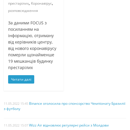
,
,
престарілих
Коронавірус
розповсюдження
За даними FOCUS з
посиланням на
інформацію, отриману
від керівників центру,
від нового коронавірусу
померли щонайменше
19 мешканців будинку
престарілих
Читати далі
Binance оголосила про спонсорство Чемпіонату Бразилії
11.05.2022 15:45
з футболу
Wizz Air відновлює регулярні рейси з Молдови
11.05.2022 15:07