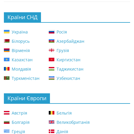
Країни СНД
Україна
Росія
Білорусь
Азербайджан
Вірменія
Грузія
Казахстан
Киргизстан
Молдавія
Таджикистан
Туркменістан
Узбекистан
Країни Європи
Австрія
Бельгія
Болгарія
Великобританія
Греція
Данія