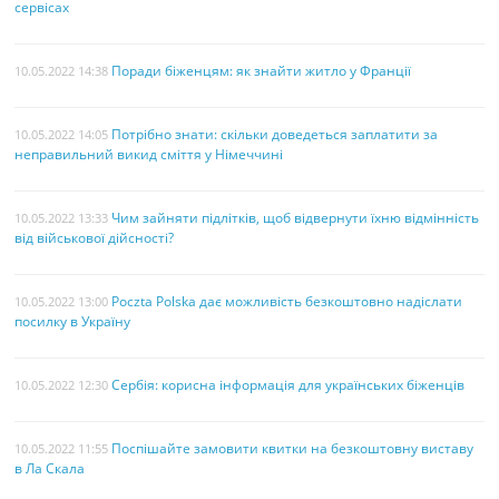
сервісах
Поради біженцям: як знайти житло у Франції
10.05.2022 14:38
Потрібно знати: скільки доведеться заплатити за
10.05.2022 14:05
неправильний викид сміття у Німеччині
Чим зайняти підлітків, щоб відвернути їхню відмінність
10.05.2022 13:33
від військової дійсності?
Poczta Polska дає можливість безкоштовно надіслати
10.05.2022 13:00
посилку в Україну
Сербія: корисна інформація для українських біженців
10.05.2022 12:30
Поспішайте замовити квитки на безкоштовну виставу
10.05.2022 11:55
в Ла Скала