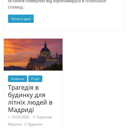
останків померлих від коронавируса в іспанській
столиці.
Читати далі
Новини
Події
Трагедія в
будинку для
літніх людей в
Мадриді
19.03.2020
Сергеева
Марина
будинок