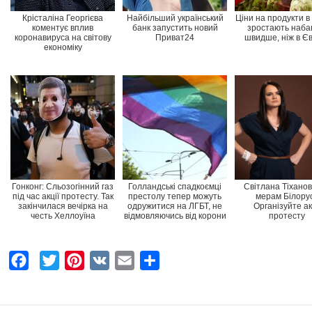
Крісталіна Георгієва
Найбільший український
Ціни на продукти в 
коментує вплив
банк запустить новий
зростають наба
коронавируса на світову
Приват24
швидше, ніж в Є
економіку
Гонконг: Сльозогінний газ
Голландські спадкоємці
Світлана Тіхано
під час акції протесту. Так
престолу тепер можуть
мерам Білорус
закінчилася вечірка на
одружитися на ЛГБТ, не
Організуйте ак
честь Хеллоуїна
відмовляючись від корони
протесту
F
T
P
V
E
Ч
a
w
i
K
m
а
c
i
n
a
с