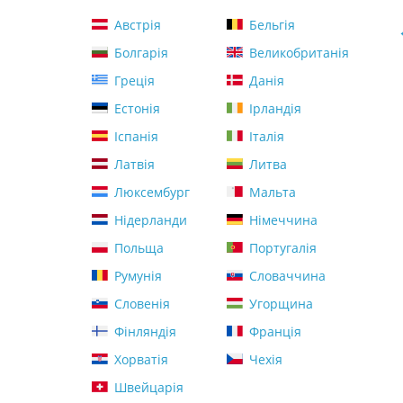
Австрія
Бельгія
Болгарія
Великобританія
Греція
Данія
Естонія
Ірландія
Іспанія
Італія
Латвія
Литва
Люксембург
Мальта
Нідерланди
Німеччина
Польща
Португалія
Румунія
Словаччина
Словенія
Угорщина
Фінляндія
Франція
Хорватія
Чехія
Швейцарія