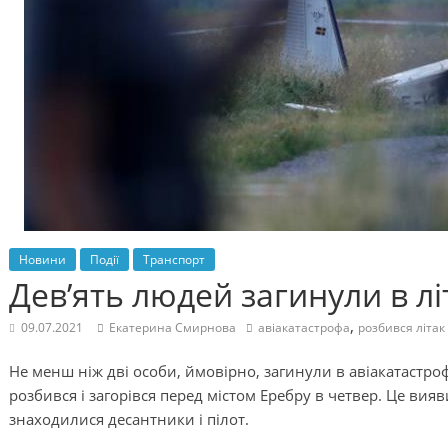
Новини
Події
Транспорт
Дев’ять людей загинули в лі
,
09.07.2021
Екатерина Смирнова
авіакатастрофа
розбився літак
Не менш ніж дві особи, ймовірно, загинули в авіакатастроф
розбився і загорівся перед містом Еребру в четвер. Це вия
знаходилися десантники і пілот.