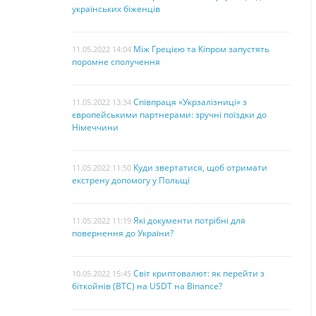
українських біженців
Між Грецією та Кіпром запустять
11.05.2022 14:04
поромне сполучення
Співпраця «Укрзалізниці» з
11.05.2022 13:34
європейськими партнерами: зручні поїздки до
Німеччини
Куди звертатися, щоб отримати
11.05.2022 11:50
екстрену допомогу у Польщі
Які документи потрібні для
11.05.2022 11:19
повернення до України?
Світ криптовалют: як перейти з
10.05.2022 15:45
біткойнів (BTC) на USDT на Binance?