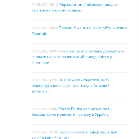
“Укрзалізниця” обмежує продаж
10.05.2022 15:10
квитків на онлайн-сервісах
Поради біженцям: як знайти житло у
10.05.2022 14:38
Франції
Потрібно знати: скільки доведеться
10.05.2022 14:05
заплатити за неправильний викид сміття у
Німеччині
Чим зайняти підлітків, щоб
10.05.2022 13:33
відвернути їхню відмінність від військової
дійсності?
Poczta Polska дає можливість
10.05.2022 13:00
безкоштовно надіслати посилку в Україну
Сербія: корисна інформація для
10.05.2022 12:30
українських біженців