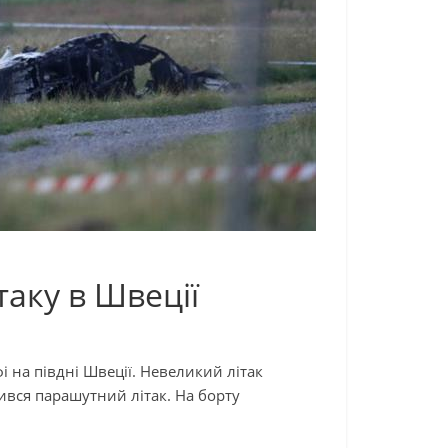
таку в Швеції
і на півдні Швеції. Невеликий літак
вився парашутний літак. На борту