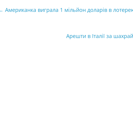
e
t
t
i
т
←
Американка виграла 1 мільйон доларів в лотере
b
t
e
l
к
o
e
r
а
o
r
e
Арешти в Італії за шахра
k
s
t