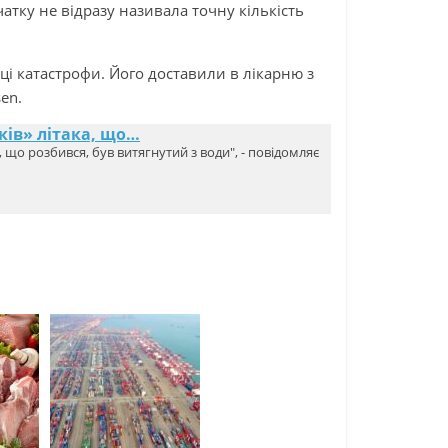
чатку не відразу називала точну кількість
ці катастрофи. Його доставили в лікарню з
en.
ів» літака, що…
 що розбився, був витягнутий з води", - повідомляє