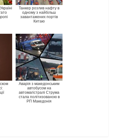
Україні
Танкер розлив нафту в
гато
одному з найбільш
вропі
завантажених портів
Китаю
вском
Аварія з македонським
і:
автобусом на
ції
автомагістралі Струма
стала політизованою в
РП Македонія