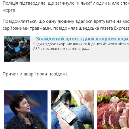
Поліція підтвердила, що загинуло “кілька” людина, але спо
жертв.
Повідомляється, що одну людину вдалося врятувати на міс
серйозними травмами, повідомляє шведська газета Express
Знайдений один з двох «чорних ящик
"Один з двох «чорних ящиків» індонезійського літака,
AFP з посиланням на міністра…
Причини аварії поки невідомі.