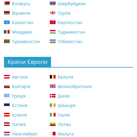
Білорусь
Азербайджан
Вірменія
Грузія
Казахстан
Киргизстан
Молдавія
Таджикистан
Туркменістан
Узбекистан
Країни Європи
Австрія
Бельгія
Болгарія
Великобританія
Греція
Данія
Естонія
Ірландія
Іспанія
Італія
Латвія
Литва
Люксембург
Мальта