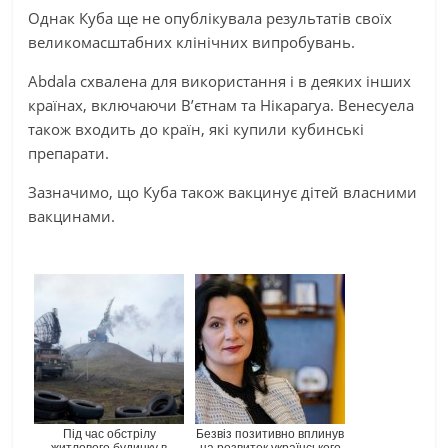
Однак Куба ще не опублікувала результатів своїх
великомасштабних клінічних випробувань.
Abdala схвалена для використання і в деяких інших
країнах, включаючи В’єтнам та Нікарагуа. Венесуела
також входить до країн, які купили кубинські
препарати.
Зазначимо, що Куба також вакцинує дітей власними
вакцинами.
Під час обстрілу
Безвіз позитивно вплинув
житлового будинку в
на розвиток українського