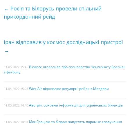
e
t
t
i
т
←
Росія та Білорусь провели спільний
b
t
e
l
к
прикордонний рейд
o
e
r
а
o
r
e
k
s
Іран відправив у космос дослідницькі пристрої
t
→
Binance оголосила про спонсорство Чемпіонату Бразилії
11.05.2022 15:45
з футболу
Wizz Air відновлює регулярні рейси з Молдови
11.05.2022 15:07
Австрія: основна інформація для українських біженців
11.05.2022 14:40
Між Грецією та Кіпром запустять поромне сполучення
11.05.2022 14:04