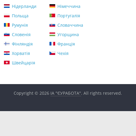
Нідерланди
Німеччина
Польща
Португалія
Румунія
Словаччина
Словенія
Угорщина
Фінляндія
Франція
Хорватія
Чехія
Швейцарія
Copyright © 2026
ІА "ЄУРАБОТА"
. All rights reserved.