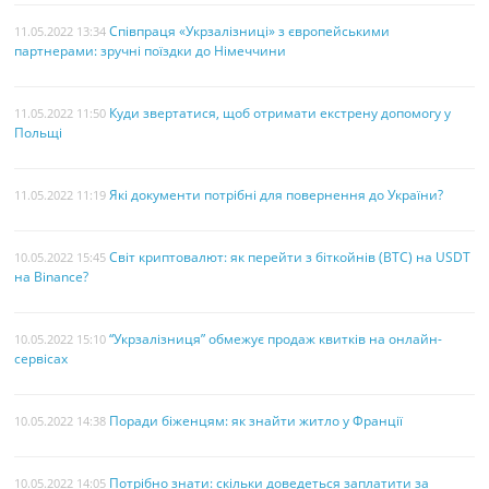
Співпраця «Укрзалізниці» з європейськими
11.05.2022 13:34
партнерами: зручні поїздки до Німеччини
Куди звертатися, щоб отримати екстрену допомогу у
11.05.2022 11:50
Польщі
Які документи потрібні для повернення до України?
11.05.2022 11:19
Світ криптовалют: як перейти з біткойнів (BTC) на USDT
10.05.2022 15:45
на Binance?
“Укрзалізниця” обмежує продаж квитків на онлайн-
10.05.2022 15:10
сервісах
Поради біженцям: як знайти житло у Франції
10.05.2022 14:38
Потрібно знати: скільки доведеться заплатити за
10.05.2022 14:05