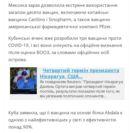
Мексика зараз дозволила екстрене використання
загалом десяти вакцин, включаючи китайські
вакцини CanSino і Sinopharm, а також вакцини
американської фармацевтичної компанії Pfizer.
Кубинські вчені вже розробили три вакцини проти
COVID-19, і всі вони очікують на офіційне визнання
після оцінки ВООЗ, за словами офіційних осіб
острова.
Четвертий термін президента
Нікарагуа, США…
Як повідомляє Reuters: "Президент Нікарагуа
Даніель Ортега виграв четвертий термін
поспіль, результати показали після того, як
він ув'язнив політичних опонентів…
Куба заявила, що її вакцина на основі білка Abdala є
однією з найефективніших у світі з ефективністю
понад 90%.