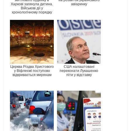
Харкові загинула дитина.
авіаринку
Військові дії у
хронологічному порядку
Церква Різдва Христового
США налаштовані
у Віфлеємі поступово
переконати Лукашенко
відкривається мирянам
піти у відставку