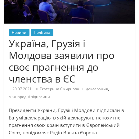
Новини
Політика
Україна, Грузія і
Молдова заявили про
своє прагнення до
членства в ЄС
,
20.07.2021
Екатерина Смирнова
декларация
міжнародні відносини
Президенти України, Грузії і Молдови підписали в
Батумі декларацію, в якій декларують непохитне
прагнення своїх країн вступити в Європейський
Союз, повідомляє Радіо Вільна Європа.