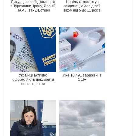
Ситуація з поїздками в та
Ізраїль також готує
з Туреччини, Ірану, Японії,
вакцинацію для дітей
ПАР, Лівану, Естонії
віком від 5 до 11 років
Українці активно
Уже 10 491 заражені в
оформляють документи
США
нового зразка