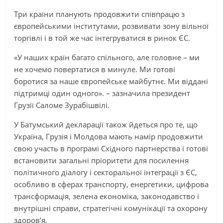
Три країни планують продовжити співпрацю з
європейськими інститутами, розвивати зону вільної
торгівлі і в той же час інтегруватися в ринок ЄС.
«У наших країн багато спільного, але головне – ми
не хочемо повертатися в минуле. Ми готові
боротися за наше європейське майбутнє. Ми віддані
підтримці один одного». – зазначила президент
Грузії Саломе Зурабішвілі.
У Батумський декларації також йдеться про те, що
Україна, Грузія і Молдова мають намір продовжити
свою участь в програмі Східного партнерства і готові
встановити загальні пріоритети для посилення
політичного діалогу і секторальної інтеграції з ЄС,
особливо в сферах транспорту, енергетики, цифрова
трансформація, зелена економіка, законодавство і
внутрішні справи, стратегічні комунікації та охорону
здоров’я.