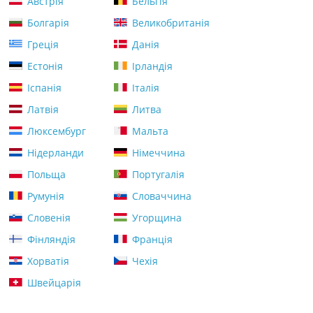
Австрія
Бельгія
Болгарія
Великобританія
Греція
Данія
Естонія
Ірландія
Іспанія
Італія
Латвія
Литва
Люксембург
Мальта
Нідерланди
Німеччина
Польща
Португалія
Румунія
Словаччина
Словенія
Угорщина
Фінляндія
Франція
Хорватія
Чехія
Швейцарія