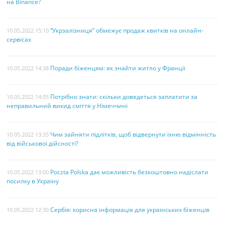
на Binance?
“Укрзалізниця” обмежує продаж квитків на онлайн-
10.05.2022 15:10
сервісах
Поради біженцям: як знайти житло у Франції
10.05.2022 14:38
Потрібно знати: скільки доведеться заплатити за
10.05.2022 14:05
неправильний викид сміття у Німеччині
Чим зайняти підлітків, щоб відвернути їхню відмінність
10.05.2022 13:33
від військової дійсності?
Poczta Polska дає можливість безкоштовно надіслати
10.05.2022 13:00
посилку в Україну
Сербія: корисна інформація для українських біженців
10.05.2022 12:30