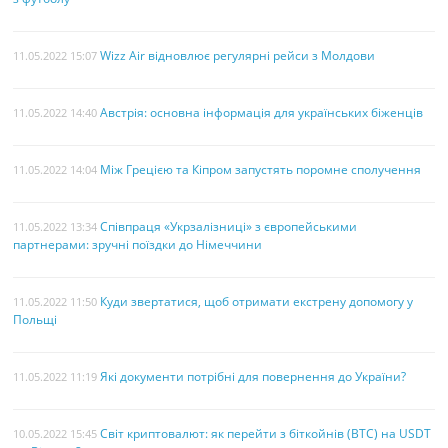
Wizz Air відновлює регулярні рейси з Молдови
11.05.2022 15:07
Австрія: основна інформація для українських біженців
11.05.2022 14:40
Між Грецією та Кіпром запустять поромне сполучення
11.05.2022 14:04
Співпраця «Укрзалізниці» з європейськими
11.05.2022 13:34
партнерами: зручні поїздки до Німеччини
Куди звертатися, щоб отримати екстрену допомогу у
11.05.2022 11:50
Польщі
Які документи потрібні для повернення до України?
11.05.2022 11:19
Світ криптовалют: як перейти з біткойнів (BTC) на USDT
10.05.2022 15:45