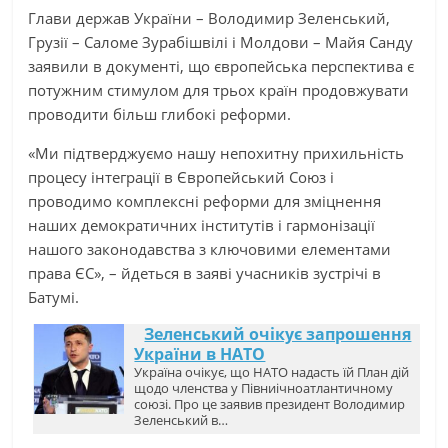
Глави держав України – Володимир Зеленський,
Грузії – Саломе Зурабішвілі і Молдови – Майя Санду
заявили в документі, що європейська перспектива є
потужним стимулом для трьох країн продовжувати
проводити більш глибокі реформи.
«Ми підтверджуємо нашу непохитну прихильність
процесу інтеграції в Європейський Союз і
проводимо комплексні реформи для зміцнення
наших демократичних інститутів і гармонізації
нашого законодавства з ключовими елементами
права ЄС», – йдеться в заяві учасників зустрічі в
Батумі.
Зеленський очікує запрошення
України в НАТО
Україна очікує, що НАТО надасть їй План дій
щодо членства у Півниічноатлантичному
союзі. Про це заявив президент Володимир
Зеленський в…