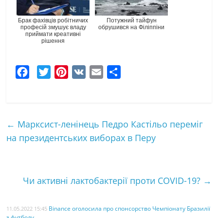
Брак фахівців робітничих
Потужний тайфун
професій змушує владу
обрушився на Філіппіни
приймати креативні
рішення
F
T
P
V
E
Ч
a
w
i
K
m
а
c
i
n
a
с
e
t
t
i
т
←
Марксист-ленінець Педро Кастільо переміг
b
t
e
l
к
на президентських виборах в Перу
o
e
r
а
o
r
e
k
s
Чи активні лактобактерії проти COVID-19?
→
t
Binance оголосила про спонсорство Чемпіонату Бразилії
11.05.2022 15:45
з футболу