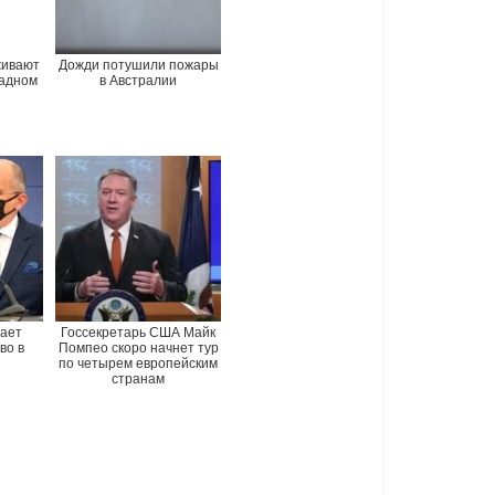
живают
Дожди потушили пожары
падном
в Австралии
ает
Госсекретарь США Майк
во в
Помпео скоро начнет тур
по четырем европейским
странам