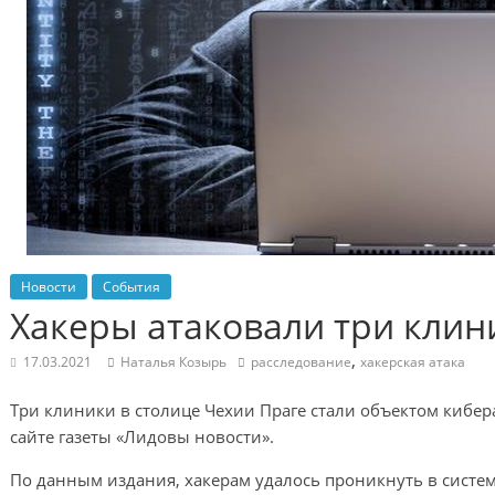
Новости
События
Хакеры атаковали три клин
,
17.03.2021
Наталья Козырь
расследование
хакерская атака
Три клиники в столице Чехии Праге стали объектом кибе
сайте газеты «Лидовы новости».
По данным издания, хакерам удалось проникнуть в систе