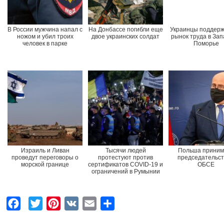
В России мужчина напал с
На Донбассе погибли еще
Украинцы поддер
ножом и убил троих
двое украинских солдат
рынок труда в За
человек в парке
Поморье
Израиль и Ливан
Тысячи людей
Польша приним
проведут переговоры о
протестуют против
председательст
морской границе
сертификатов COVID-19 и
ОБСЕ
ограничений в Румынии
F
T
P
V
E
О
a
w
i
K
m
т