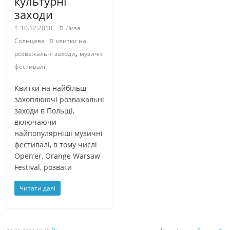
культурні
заходи
10.12.2018
Лиза
Солнцева
квитки на
,
розважальні заходи
музичні
фестивалі
Квитки на найбільш
захоплюючі розважальні
заходи в Польщі,
включаючи
найпопулярніші музичні
фестивалі, в тому числі
Open’er, Orange Warsaw
Festival, розваги
Читати далі