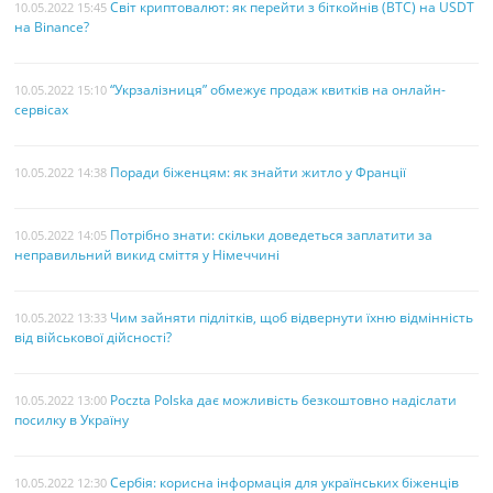
Світ криптовалют: як перейти з біткойнів (BTC) на USDT
10.05.2022 15:45
на Binance?
“Укрзалізниця” обмежує продаж квитків на онлайн-
10.05.2022 15:10
сервісах
Поради біженцям: як знайти житло у Франції
10.05.2022 14:38
Потрібно знати: скільки доведеться заплатити за
10.05.2022 14:05
неправильний викид сміття у Німеччині
Чим зайняти підлітків, щоб відвернути їхню відмінність
10.05.2022 13:33
від військової дійсності?
Poczta Polska дає можливість безкоштовно надіслати
10.05.2022 13:00
посилку в Україну
Сербія: корисна інформація для українських біженців
10.05.2022 12:30