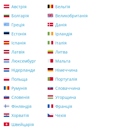
Австрія
Бельгія
Болгарія
Великобританія
Греція
Данія
Естонія
Ірландія
Іспанія
Італія
Латвія
Литва
Люксембург
Мальта
Нідерланди
Німеччина
Польща
Португалія
Румунія
Словаччина
Словенія
Угорщина
Фінляндія
Франція
Хорватія
Чехія
Швейцарія