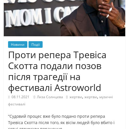
Новини
Події
Проти репера Тревіса
Скотта подали позов
після трагедії на
фестивалі Astroworld
,
,
08.11.2021
Лиза Солнцева
жертви
жертви
музичні
фестивалі
“Судовий процес вже було подано проти репера
Тревіса Скотта після того, як вісім людей було вбито і
сотні отримали поранення