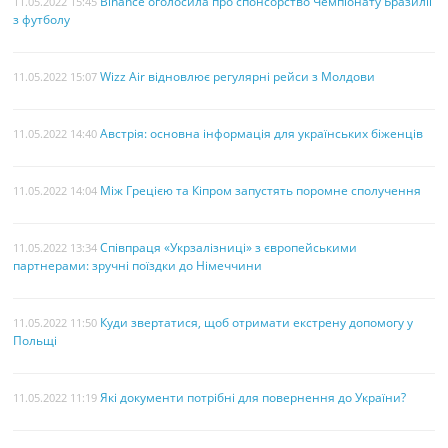
Binance оголосила про спонсорство Чемпіонату Бразилії
11.05.2022 15:45
з футболу
Wizz Air відновлює регулярні рейси з Молдови
11.05.2022 15:07
Австрія: основна інформація для українських біженців
11.05.2022 14:40
Між Грецією та Кіпром запустять поромне сполучення
11.05.2022 14:04
Співпраця «Укрзалізниці» з європейськими
11.05.2022 13:34
партнерами: зручні поїздки до Німеччини
Куди звертатися, щоб отримати екстрену допомогу у
11.05.2022 11:50
Польщі
Які документи потрібні для повернення до України?
11.05.2022 11:19