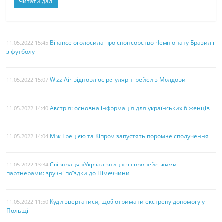
Читати далі
Binance оголосила про спонсорство Чемпіонату Бразилії
11.05.2022 15:45
з футболу
Wizz Air відновлює регулярні рейси з Молдови
11.05.2022 15:07
Австрія: основна інформація для українських біженців
11.05.2022 14:40
Між Грецією та Кіпром запустять поромне сполучення
11.05.2022 14:04
Співпраця «Укрзалізниці» з європейськими
11.05.2022 13:34
партнерами: зручні поїздки до Німеччини
Куди звертатися, щоб отримати екстрену допомогу у
11.05.2022 11:50
Польщі