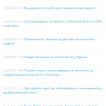
Які документи потрібні для повернення до України?
11.05.2022 11:19
Світ криптовалют: як перейти з біткойнів (BTC) на USDT
10.05.2022 15:45
на Binance?
“Укрзалізниця” обмежує продаж квитків на онлайн-
10.05.2022 15:10
сервісах
Поради біженцям: як знайти житло у Франції
10.05.2022 14:38
Потрібно знати: скільки доведеться заплатити за
10.05.2022 14:05
неправильний викид сміття у Німеччині
Чим зайняти підлітків, щоб відвернути їхню відмінність
10.05.2022 13:33
від військової дійсності?
Poczta Polska дає можливість безкоштовно надіслати
10.05.2022 13:00