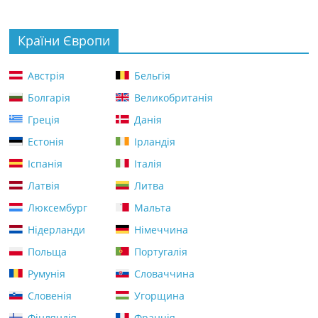
Країни Європи
Австрія
Бельгія
Болгарія
Великобританія
Греція
Данія
Естонія
Ірландія
Іспанія
Італія
Латвія
Литва
Люксембург
Мальта
Нідерланди
Німеччина
Польща
Португалія
Румунія
Словаччина
Словенія
Угорщина
Фінляндія
Франція