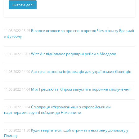
Читати далі
Binance оголосила про спонсорство Чемпіонату Бразилії
11.05.2022 15:45
з футболу
Wizz Air відновлює регулярні рейси з Молдови
11.05.2022 15:07
Австрія: основна інформація для українських біженців
11.05.2022 14:40
Між Грецією та Кіпром запустять поромне сполучення
11.05.2022 14:04
Співпраця «Укрзалізниці» з європейськими
11.05.2022 13:34
партнерами: зручні поїздки до Німеччини
Куди звертатися, щоб отримати екстрену допомогу у
11.05.2022 11:50
Польщі