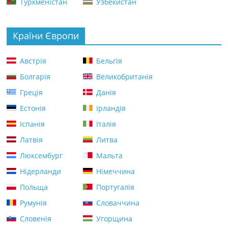
Туркменістан
Узбекистан
Країни Європи
Австрія
Бельгія
Болгарія
Великобританія
Греція
Данія
Естонія
Ірландія
Іспанія
Італія
Латвія
Литва
Люксембург
Мальта
Нідерланди
Німеччина
Польща
Португалія
Румунія
Словаччина
Словенія
Угорщина