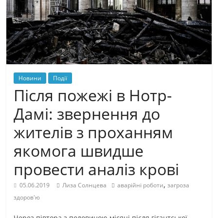
Новини
Події
Після пожежі в Нотр-
Дамі: звернення до
жителів з проханням
якомога швидше
провести аналіз крові
,
05.06.2019
Лиза Солнцева
аварійні роботи
загроза
здоров'ю
Через півтора з половиною місяці після гігантської