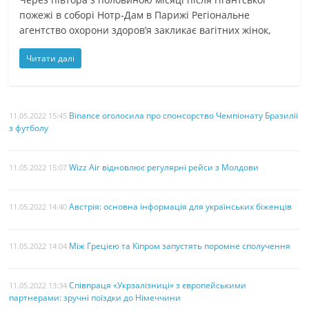
пожежі в соборі Нотр-Дам в Парижі Регіональне
агентство охорони здоров’я закликає вагітних жінок,
Читати далі
Binance оголосила про спонсорство Чемпіонату Бразилії
11.05.2022 15:45
з футболу
Wizz Air відновлює регулярні рейси з Молдови
11.05.2022 15:07
Австрія: основна інформація для українських біженців
11.05.2022 14:40
Між Грецією та Кіпром запустять поромне сполучення
11.05.2022 14:04
Співпраця «Укрзалізниці» з європейськими
11.05.2022 13:34
партнерами: зручні поїздки до Німеччини