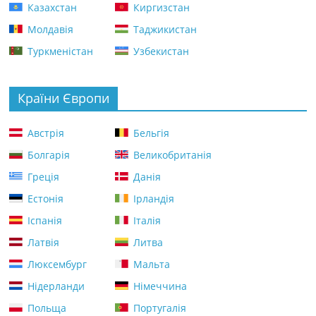
Казахстан
Киргизстан
Молдавія
Таджикистан
Туркменістан
Узбекистан
Країни Європи
Австрія
Бельгія
Болгарія
Великобританія
Греція
Данія
Естонія
Ірландія
Іспанія
Італія
Латвія
Литва
Люксембург
Мальта
Нідерланди
Німеччина
Польща
Португалія