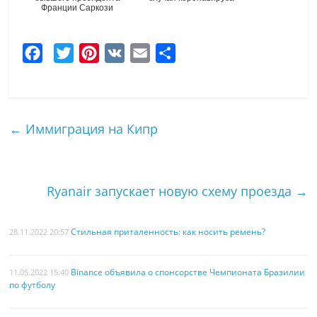
Франции Саркози
F
T
P
V
E
О
a
w
i
K
m
т
c
i
n
a
п
e
t
t
i
р
←
Иммиграция на Кипр
b
t
e
l
а
o
e
r
в
o
r
e
и
Ryanair запускает новую схему проезда
→
k
s
т
t
ь
Стильная приталенность: как носить ремень?
28.11.2022 20:57
Binance объявила о спонсорстве Чемпионата Бразилии
11.05.2022 15:40
по футболу