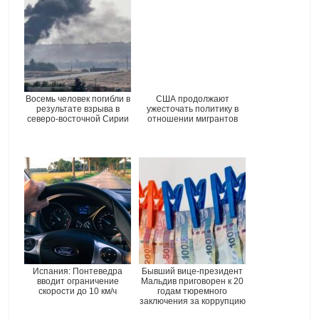
Восемь человек погибли в
США продолжают
результате взрыва в
ужесточать политику в
северо-восточной Сирии
отношении мигрантов
Испания: Понтеведра
Бывший вице-президент
вводит ограничение
Мальдив приговорен к 20
скорости до 10 км/ч
годам тюремного
заключения за коррупцию