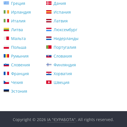
Греция
Дания
Ирландия
Испания
Италия
Латвия
Литва
Люксембург
Мальта
Нидерланды
Польша
Португалия
Румыния
Словакия
Словения
Финляндия
Франция
Хорватия
Чехия
Швеция
Эстония
Copyright © 2026
ІА "ЄУРАБОТА"
. All rights reserved.