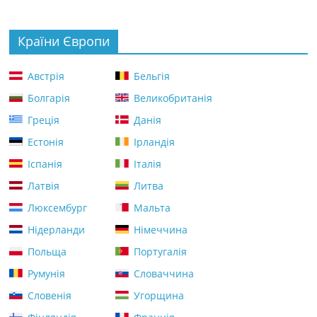
Країни Європи
Австрія
Бельгія
Болгарія
Великобританія
Греція
Данія
Естонія
Ірландія
Іспанія
Італія
Латвія
Литва
Люксембург
Мальта
Нідерланди
Німеччина
Польща
Португалія
Румунія
Словаччина
Словенія
Угорщина