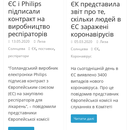
ЄС і Philips
ЄК представила
підписали
звіт про те,
контракт на
скільки людей в
виробництво
ЄС заражені
респіраторів
коронавірусів
13.05.2020
Лиза
05.03.2020
Лиза
,
,
,
Солнцева
ЄК
поставки
Солнцева
ЄК
респіратори
Коронавірус
“Голландський виробник
На сьогоднішній день в
електроніки Philips
ЄС виявлено 3400
підписав контракт з
випадків нового
Європейським союзом
коронавіруса. Про це
(ЄС) на закупівлю
повідомив представник
респіраторів для
Європейської комісії на
лікарень”, – повідомили
слуханнях в Комітеті
представники
Читати далі
Європейської комісії