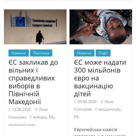
Новини
Політика
Новини
Події
ЄС закликав до
ЄС може надати
вільних і
300 мільйонів
справедливих
євро на
виборів в
вакцинацію
Північній
дітей
Македонії
04.06.2020
Лиза
,
Солнцева
вакцинація
12.06.2020
Лиза
,
,
ЄК
Солнцева
вибори
ЄК
політичні сили
Європейська комісія