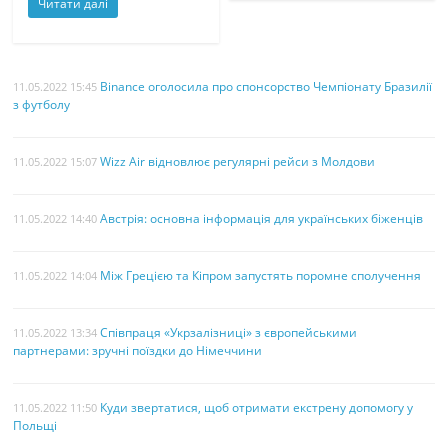
Читати далі
Binance оголосила про спонсорство Чемпіонату Бразилії
11.05.2022 15:45
з футболу
Wizz Air відновлює регулярні рейси з Молдови
11.05.2022 15:07
Австрія: основна інформація для українських біженців
11.05.2022 14:40
Між Грецією та Кіпром запустять поромне сполучення
11.05.2022 14:04
Співпраця «Укрзалізниці» з європейськими
11.05.2022 13:34
партнерами: зручні поїздки до Німеччини
Куди звертатися, щоб отримати екстрену допомогу у
11.05.2022 11:50
Польщі