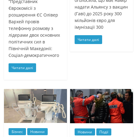
оголосила, що має намір
“Представник
надати Альянсу з вакцин
Єврокомісії з
(Гаві) до 2025 року 300
розширення ЄС Олівер
мільйонів євро для
Вархей провів
імунізації 300
телефонну розмову з
лідерами двох основних
Читати далі
політичних сил в
Північній Македонії:
Соціал-демократичного
Читати далі
Бізнес
Новини
Новини
Події