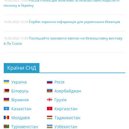
Poczta Polska дає можливість безкоштовно надіслати
10.05.2022 13:00
посилку в Україну
Сербія: корисна інформація для українських біженців
10.05.2022 12:30
Поспішайте замовити квитки на безкоштовну виставу
10.05.2022 11:55
в Ла Скала
Країни СНД
Україна
Росія
Білорусь
Азербайджан
Вірменія
Грузія
Казахстан
Киргизстан
Молдавія
Таджикистан
Туркменістан
Узбекистан