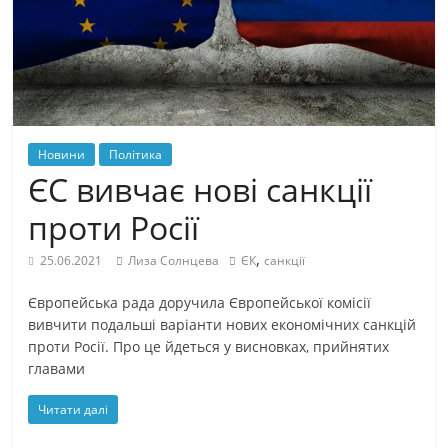
Новини
Політика
ЄС вивчає нові санкції
проти Росії
,
25.06.2021
Лиза Солнцева
ЄК
санкції
Європейська рада доручила Європейської комісії
вивчити подальші варіанти нових економічних санкцій
проти Росії. Про це йдеться у висновках, прийнятих
главами
Читати далі