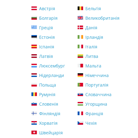
Австрія
Бельгія
Болгарія
Великобританія
Греція
Данія
Естонія
Ірландія
Іспанія
Італія
Латвія
Литва
Люксембург
Мальта
Нідерланди
Німеччина
Польща
Португалія
Румунія
Словаччина
Словенія
Угорщина
Фінляндія
Франція
Хорватія
Чехія
Швейцарія