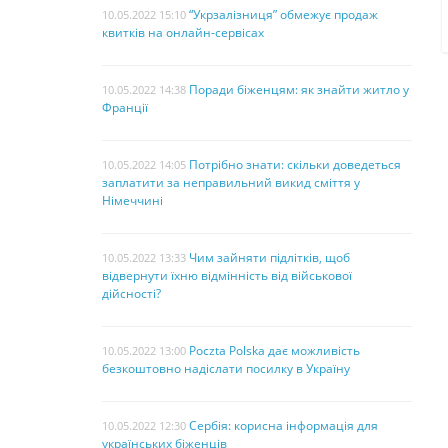
“Укрзалізниця” обмежує продаж
10.05.2022 15:10
квитків на онлайн-сервісах
Поради біженцям: як знайти житло у
10.05.2022 14:38
Франції
Потрібно знати: скільки доведеться
10.05.2022 14:05
заплатити за неправильний викид сміття у
Німеччині
Чим зайняти підлітків, щоб
10.05.2022 13:33
відвернути їхню відмінність від військової
дійсності?
Poczta Polska дає можливість
10.05.2022 13:00
безкоштовно надіслати посилку в Україну
Сербія: корисна інформація для
10.05.2022 12:30
українських біженців