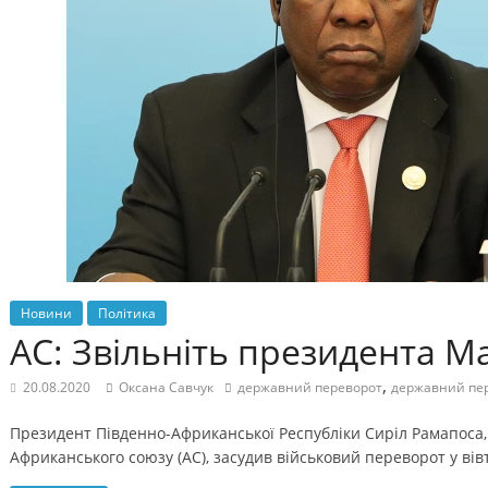
Новини
Політика
AC: Звільніть президента М
,
20.08.2020
Оксана Савчук
державний переворот
державний пе
Президент Південно-Африканської Республіки Сиріл Рамапоса
Африканського союзу (АС), засудив військовий переворот у вів