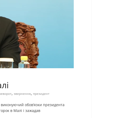
алі
,
,
реворот
звернення
президент
, виконуючий обов’язки президента
торок в Малі і зажадав