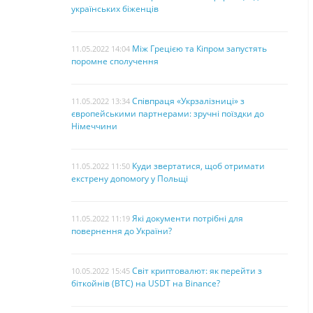
українських біженців
Між Грецією та Кіпром запустять
11.05.2022 14:04
поромне сполучення
Співпраця «Укрзалізниці» з
11.05.2022 13:34
європейськими партнерами: зручні поїздки до
Німеччини
Куди звертатися, щоб отримати
11.05.2022 11:50
екстрену допомогу у Польщі
Які документи потрібні для
11.05.2022 11:19
повернення до України?
Світ криптовалют: як перейти з
10.05.2022 15:45
біткойнів (BTC) на USDT на Binance?