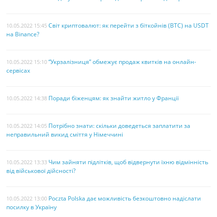
Світ криптовалют: як перейти з біткойнів (BTC) на USDT
10.05.2022 15:45
на Binance?
“Укрзалізниця” обмежує продаж квитків на онлайн-
10.05.2022 15:10
сервісах
Поради біженцям: як знайти житло у Франції
10.05.2022 14:38
Потрібно знати: скільки доведеться заплатити за
10.05.2022 14:05
неправильний викид сміття у Німеччині
Чим зайняти підлітків, щоб відвернути їхню відмінність
10.05.2022 13:33
від військової дійсності?
Poczta Polska дає можливість безкоштовно надіслати
10.05.2022 13:00
посилку в Україну