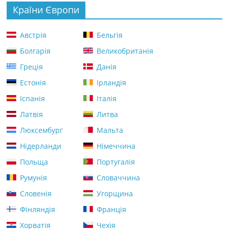
Країни Європи
Австрія
Бельгія
Болгарія
Великобританія
Греція
Данія
Естонія
Ірландія
Іспанія
Італія
Латвія
Литва
Люксембург
Мальта
Нідерланди
Німеччина
Польща
Португалія
Румунія
Словаччина
Словенія
Угорщина
Фінляндія
Франція
Хорватія
Чехія