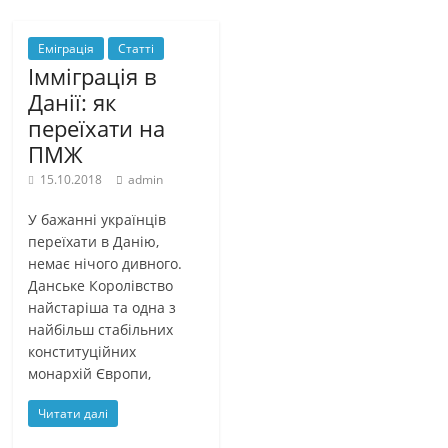
Еміграція
Статті
Імміграція в
Данії: як
переїхати на
ПМЖ
15.10.2018
admin
У бажанні українців
переїхати в Данію,
немає нічого дивного.
Данське Королівство
найстаріша та одна з
найбільш стабільних
конституційних
монархій Європи,
Читати далі