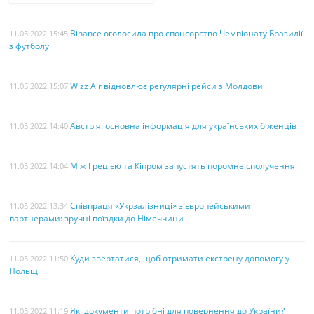
Binance оголосила про спонсорство Чемпіонату Бразилії
11.05.2022 15:45
з футболу
Wizz Air відновлює регулярні рейси з Молдови
11.05.2022 15:07
Австрія: основна інформація для українських біженців
11.05.2022 14:40
Між Грецією та Кіпром запустять поромне сполучення
11.05.2022 14:04
Співпраця «Укрзалізниці» з європейськими
11.05.2022 13:34
партнерами: зручні поїздки до Німеччини
Куди звертатися, щоб отримати екстрену допомогу у
11.05.2022 11:50
Польщі
Які документи потрібні для повернення до України?
11.05.2022 11:19